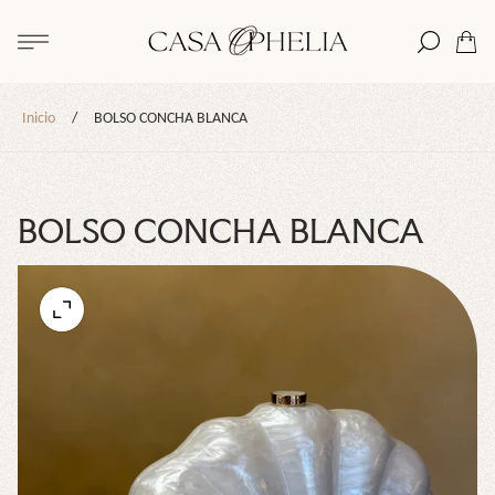
Logotipo
de
Cajón
la
del
tienda"
carro.
Inicio
/
BOLSO CONCHA BLANCA
BOLSO CONCHA BLANCA