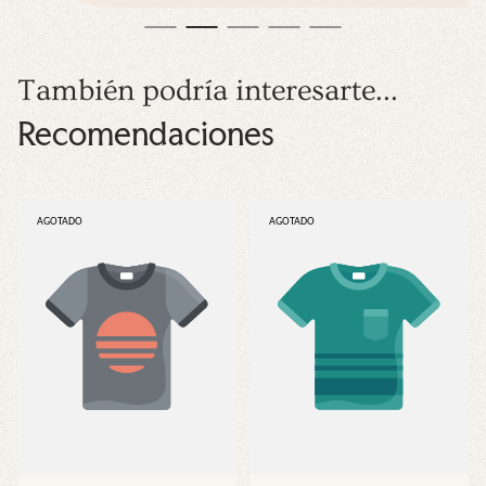
También podría interesarte...
Recomendaciones
ETIQUETA
ETIQUETA
AGOTADO
AGOTADO
DEL
DEL
PRODUCTO:
PRODUCTO: