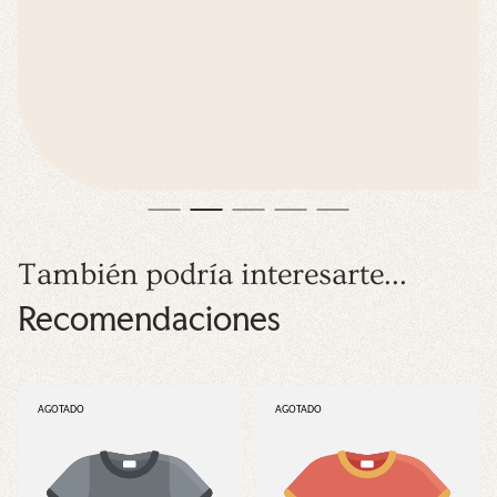
También podría interesarte...
Recomendaciones
ETIQUETA
ETIQUETA
AGOTADO
AGOTADO
DEL
DEL
PRODUCTO:
PRODUCTO: