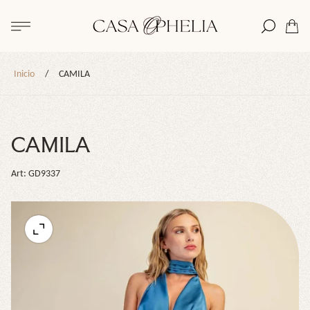
Logotipo
de
Cajón
la
del
tienda"
carro.
Inicio
/
CAMILA
CAMILA
Art: GD9337