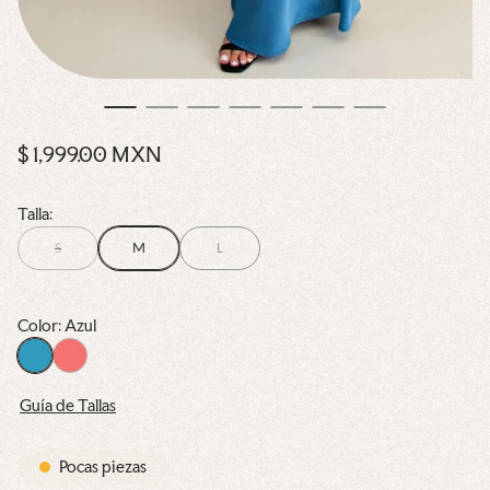
P
$ 1,999.00 MXN
r
e
Talla:
c
S
M
L
i
o
n
Color:
Azul
o
A
R
r
z
o
Guía de Tallas
u
j
m
l
o
a
l
Pocas piezas