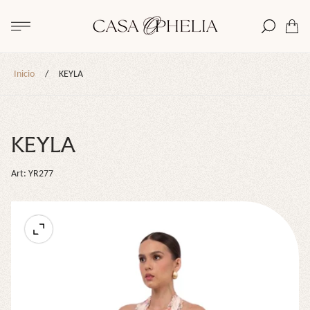
Logotipo
de
Cajón
la
del
tienda"
carro.
Inicio
/
KEYLA
KEYLA
Art: YR277