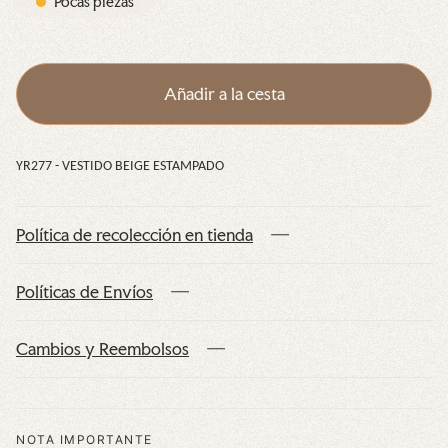
Pocas piezas
g
a
e
l
E
s
Añadir a la cesta
t
a
m
YR277 - VESTIDO BEIGE ESTAMPADO
p
a
Política de recolección en tienda
d
o
Políticas de Envíos
Cambios y Reembolsos
NOTA IMPORTANTE