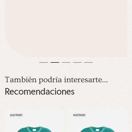
También podría interesarte...
Recomendaciones
ETIQUETA
ETIQUETA
AGOTADO
AGOTADO
DEL
DEL
PRODUCTO:
PRODUCTO: