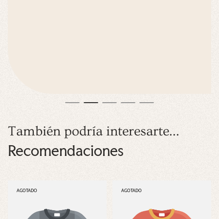
También podría interesarte...
Recomendaciones
ETIQUETA
ETIQUETA
AGOTADO
AGOTADO
DEL
DEL
PRODUCTO:
PRODUCTO: