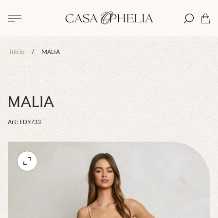
Logotipo
de
Cajón
la
del
tienda"
carro.
Inicio
/
MALIA
MALIA
Art: FD9733