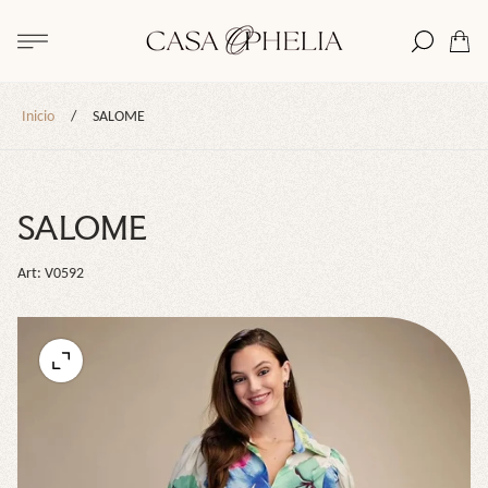
Logotipo
de
Cajón
la
del
tienda"
carro.
Inicio
/
SALOME
SALOME
Art: V0592