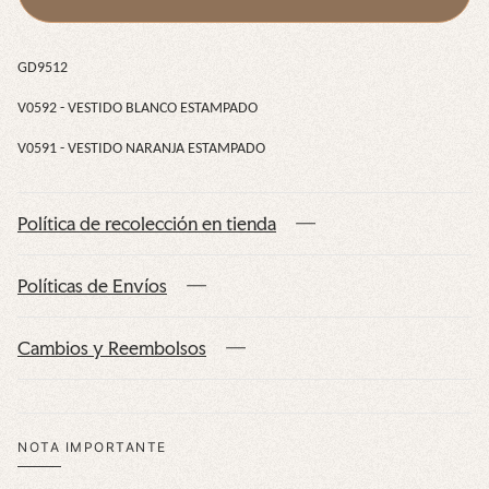
s
d
t
o
a
N
GD9512
m
a
V0592 - VESTIDO BLANCO ESTAMPADO
p
r
a
a
V0591 - VESTIDO NARANJA ESTAMPADO
d
n
o
j
Política de recolección en tienda
a
Políticas de Envíos
Cambios y Reembolsos
NOTA IMPORTANTE