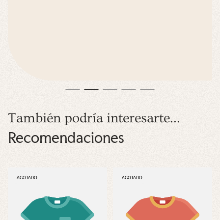
También podría interesarte...
Recomendaciones
ETIQUETA
ETIQUETA
AGOTADO
AGOTADO
DEL
DEL
PRODUCTO:
PRODUCTO: