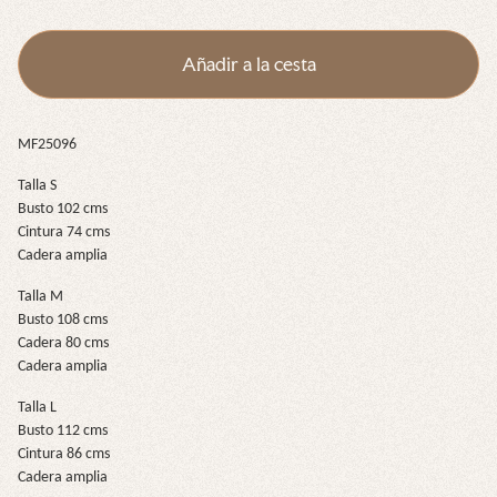
a
l
l
t
i
o
Añadir a la cesta
e
v
C
o
h
a
MF25096
r
t
Talla S
r
Busto 102 cms
Cintura 74 cms
e
Cadera amplia
u
s
Talla M
e
Busto 108 cms
Cadera 80 cms
Cadera amplia
Talla L
Busto 112 cms
Cintura 86 cms
Cadera amplia