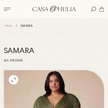
Logotipo
de
Cajón
la
del
tienda"
carro.
Inicio
/
SAMARA
SAMARA
Art: MF25096