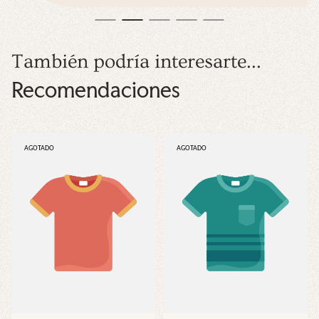
También podría interesarte...
Recomendaciones
ETIQUETA
ETIQUETA
AGOTADO
AGOTADO
DEL
DEL
PRODUCTO:
PRODUCTO: