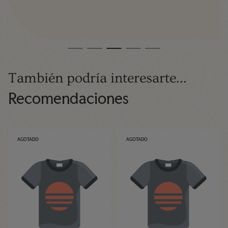
También podría interesarte...
Recomendaciones
ETIQUETA
ETIQUETA
AGOTADO
AGOTADO
DEL
DEL
PRODUCTO:
PRODUCTO: