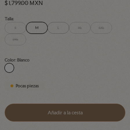
P
$ 1,799.00 MXN
r
e
Talla:
c
S
M
L
XL
1XL
i
2XL
o
n
o
Color:
Blanco
r
B
m
l
a
a
l
Pocas piezas
n
c
o
Añadir a la cesta