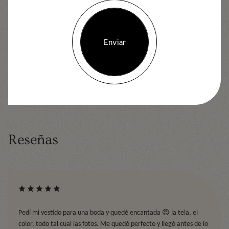
Tallas y ajustes
— Las tallas pueden presentar ligeras variaciones según el
diseño, tipo de tela o corte del modelo. Consulta nuestra guía de tallas antes de
comprar. Contactar a casaopheliamx@gmail.com en caso de cuaqluier duda.
Enviar
COMPARTIR:
Reseñas
Pedí mi vestido para una boda y quedé encantada 😍 la tela, el
color, todo tal cual las fotos. Me quedó perfecto y llegó antes de lo