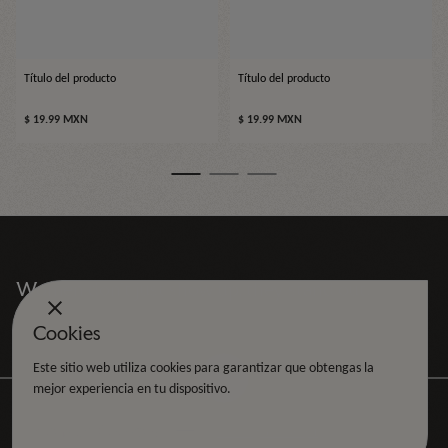
Título del producto
Título del producto
Precio
Precio
$ 19.99 MXN
$ 19.99 MXN
normal
normal
Women don’t just show up, they stand out.
Cookies
Este sitio web utiliza cookies para garantizar que obtengas la
mejor experiencia en tu dispositivo.
Aceptar Cookies
Copyright © 2026.
Tecnología de Shopify