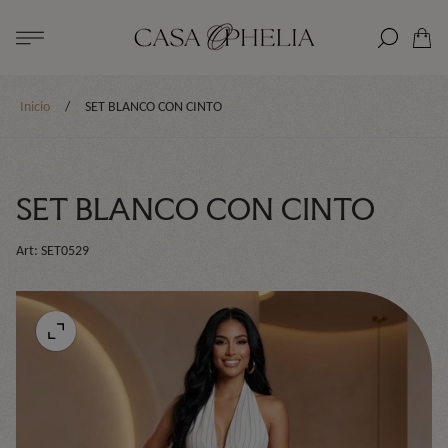
Logotipo
de
Cajón
la
del
tienda"
carro.
Inicio
/
SET BLANCO CON CINTO
SET BLANCO CON CINTO
Art: SET0529